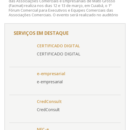
das Associações Comerciais e Empresariais de Mato Grosso
(Facmat) realiza nos dias 12 e 13 de março, em Cuiabá, o 1º
Fórum Comercial para Executivos e Equipes Comerciais das
Associações Comerciais. O evento será realizado no auditório
da Associação Comercial e Empresarial de Cuiabá (ACCuiabá). A
inscrição custa R$ 150,00 e deve ser feita pelo link:
https://www.facmat.org.br/agend
SERVIÇOS EM DESTAQUE
CERTIFICADO DIGITAL
CERTIFICADO DIGITAL
e-empresarial
e-empresarial
CredConsult
CredConsult
NFC-e