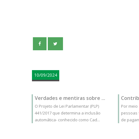
teste
10/09/2024
Verdades e mentiras sobre ...
Contrib
O Projeto de Lei Parlamentar (PLP)
Por meio
441/2017 que determina a inclusão
pessoas 
automática- conhecido como Cad...
de pagame