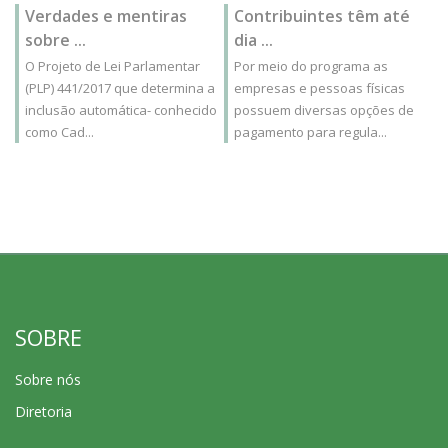
Verdades e mentiras
Contribuintes têm até
sobre ...
dia ...
O Projeto de Lei Parlamentar
Por meio do programa as
(PLP) 441/2017 que determina a
empresas e pessoas físicas
inclusão automática- conhecido
possuem diversas opções de
como Cad...
pagamento para regula...
SOBRE
Sobre nós
Diretoria